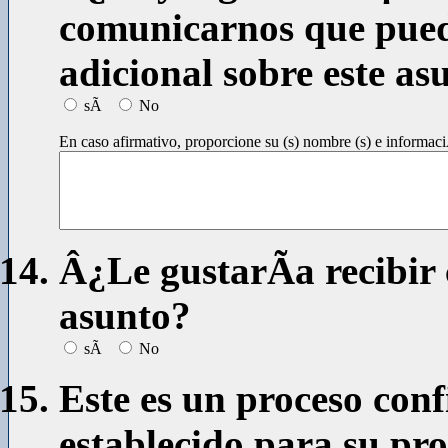
comunicarnos que pued
adicional sobre este as
sÃ­
No
En caso afirmativo, proporcione su (s) nombre (s) e informac
Â¿Le gustarÃ­a recibir
asunto?
sÃ­
No
Este es un proceso con
establecido para su pro