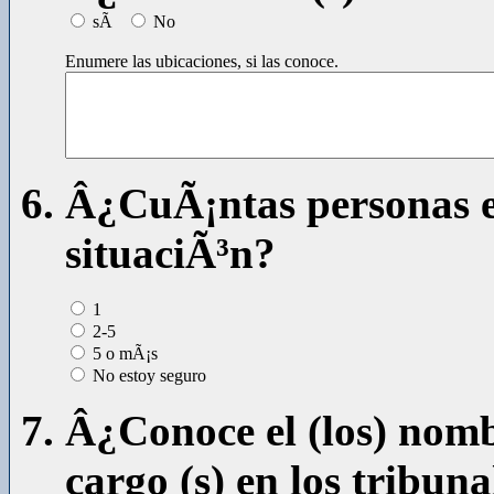
sÃ­
No
Enumere las ubicaciones, si las conoce.
Â¿CuÃ¡ntas personas e
situaciÃ³n?
1
2-5
5 o mÃ¡s
No estoy seguro
Â¿Conoce el (los) nombr
cargo (s) en los tribun