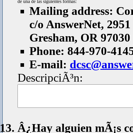
de una de las siguientes formas:
Mailing address: Co
c/o AnswerNet, 2951 
Gresham, OR 97030
Phone: 844-970-414
E-mail:
dcsc@answe
DescripciÃ³n:
Â¿Hay alguien mÃ¡s c