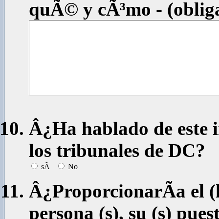
quÃ© y cÃ³mo - (obliga
Â¿Ha hablado de este 
los tribunales de DC?
sÃ­
No
Â¿ProporcionarÃ­a el (l
persona (s), su (s) pues