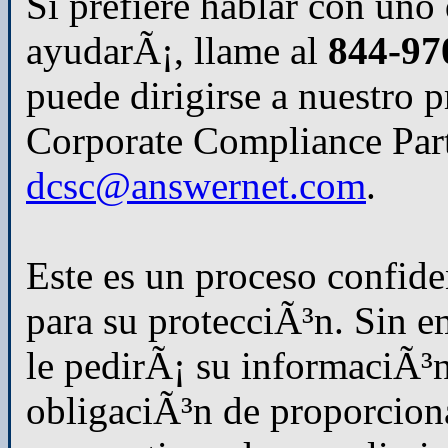
Si prefiere hablar con uno 
ayudarÃ¡, llame al
844-97
puede dirigirse a nuestro p
Corporate Compliance Par
dcsc@answernet.com
.
Este es un proceso confid
para su protecciÃ³n. Sin em
le pedirÃ¡ su informaciÃ³n
obligaciÃ³n de proporcionar